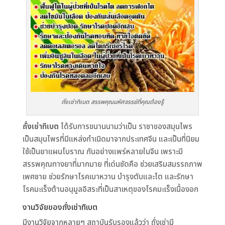
ถั่งเช่าทิเบต สรรพคุณมหัศจรรย์ที่คุณต้องรู้
ถั่งเช่าทิเบต
ได้รับการขนานนามว่าเป็น ราชาของสมุนไพร
เป็นสมุนไพรที่มีแหล่งกำเนิดมาจากประเทศจีน และเป็นที่นิยม
ใช้เป็นยาแผนโบราณ กันอย่างแพร่หลายในจีน เพราะมี
สรรพคุณทางยาที่มากมาย ที่เด่นชัดคือ ช่วยเสริมสมรรถภาพ
เพศชาย ช่วยรักษาโรคเบาหวาน บำรุงตับและไต และรักษา
โรคมะเร็งต้านอนุมูลอิสระที่เป็นสาเหตุของโรคมะเร็งเนื้องอก
งานวิจัยของถั่งเช่าทิเบต
มีงานวิจัยจากหลายๆ สถาบันรับรองแล้วว่า ถั่งเช่ามี