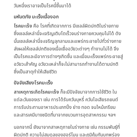
วันหนึ่งเราอาจเป็นโรคนี้ขึ้นมาได้
มหันตภัย มะเร็งเนื้องอก
โรคมะเร็ง
คือ โรคที่เกิดจากการ มีเซลล์ผิดปกติในร่ายกาย
ซึ่งเซลล์เหล่านี้จะเจริญเติบโตเร็วจนร่างกายควบคุมไม่ได้ ดัง
นั้นเซลล์เหล่านี้จะเจริญลุกลามและแพร่กระจายไปทั่วร่างกาย
ส่งผลให้เซลล์ปกติของเนื้อเยื่ออวัยวะต่างๆ ทำงานไม่ได้ จึง
เป็นโรคและมีอาการต่างๆเกิดขึ้น และเมื่อมะเร็งแพร่กระจายสู่
อวัยวะสำคัญ อวัยวะเหล่าก็จะไม่สามารถทำงานได้ตามปกติ
ซึ่งเป็นสาตุทำให้เสียชีวิต
ปัจจัยเสียงโรคมะเร็ง
สาเหตุการเกิดโรคมะเร็ง
ก็จะมีปัจจัยมาจากการใช้ชีวิต ใน
แต่ละวันของเรา เช่น การได้รับควันบุหรี่ ควันไอเสียรถยนต์
การรับประทานอาหารประเภทปิ้ง ย่าง ทอด จนไหม้เกรียม
และสารเคมีบางชนิดที่มาจากขบวนการอุตสาหกรรม ฯลฯ
นอกจากนี้ ยังมาจากสาเหตุภายในร่างกาย เช่น กรรมพันธุ์ที่
ผิดปกติ ความไม่สมดุลของฮอร์โมน และภูมิคุ้มกันบกพร่อง