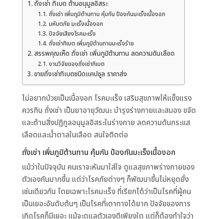
ถั่งเช่า ทิเบต ต้านอนุมูลอิสระ
ถั่งเช่า เพิ่มภูมิต้านทาน คุ้มกัน ป้องกันมะเร็งเนื้องอก
มหันตภัย มะเร็งเนื้องอก
ปัจจัยเสียงโรคมะเร็ง
ถั่งเช่าทิเบต เพิ่มภูมิต้านทานมะเร็งร้าย
สรรพคุณเห็ด ถั่งเช่า เพิ่มภูมิต้านทาน ลดความดันเลือด
งานวิจัยของถั่งเช่าทิเบต
ขายถั่งเช่าทิเบตชนิดแคปซูล ราคาส่ง
ไม่อยากป่วยเป็นเนื้องอก โรคมะเร็ง เสริมสุขภาพให้แข็งแรง
ควรกิน ถั่งเช่า เป็นยาอายุวัฒนะ บำรุงร่างกายและสมอง ขจัด
และต้านสิ่งปฏิกูลอนุมูลอิสระในร่างกาย ลดความดันกระเเส
เลือดและน้ำตาลในเลือด สนใจติดต่อ
ถั่งเช่า เพิ่มภูมิต้านทาน คุ้มกัน ป้องกันมะเร็งเนื้องอก
แม้ว่าในปัจจุบัน คนเราจะหันมาใส่ใจ ดูแลสุขภาพร่างกายของ
ตัวเองกันมากขึ้น แต่ว่าโรคภัยต่างๆ ก็พัฒนาขึ้นไม่หยุดยั้ง
เช่นเดียวกัน โดยเฉพาะโรคมะเร็ง ที่เรียกได้ว่าเป็นโรคที่ผู้คน
เป็นเยอะอันดับต้นๆ เป็นโรคที่เดาทางได้ยาก ปัจจัยของการ
เกิดโรคก็มีเยอะ แม้จะดูแลตัวเองดีเพียงใด แต่ก็ต้องทำใจว่า