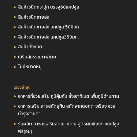
สินค้าชนิดกระปุก บรรจุ60แคปซูล
สินค้าชนิดขายส่ง
สินค้าชนิดขายส่ง แคปซูล 500มก
สินค้าชนิดขายส่ง แคปซูล350มก.
สินค้าทั้งหมด
เสริมสมรรถภาพชาย
ไม่มีหมวดหมู่
เรื่องล่าสุด
อาหารที่ช่วยเสริม ภูมิคุ้มกัน ถั่งเช่าทิเบต เพิ่มภูมิต้านทาน
อาหารเสริม สารสกัดลูทีน สกัดจากดอกดาวเรือง ช่วย
บำรุงสายตา
รับผลิต อาหารเสริมลดเบาหวาน สูตรผักเชียงดาแคปซูล
ฟรี(อย)