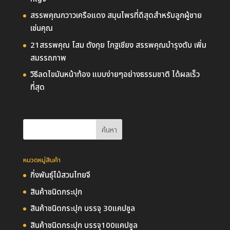
สรรพคุณกวาวเครือแดง สมุนไพรที่ดีสุดสำหรับลูกผู้ชาย
เช่นคุณ
21สรรพคุณ โสม ตังกุย โกฐเชียง สรรพคุณบำรุงตับ เพิ่ม
สมรรถภาพ
วิธีลดไขมันหน้าท้อง แบบง่ายๆอย่างธรรมชาติ ได้ผลเร็ว
ที่สุด
หมวดหมู่สินค้า
กิ่งพันธุ์ไม้สวนไทยจี
สินค้าชนิดกระปุก
สินค้าชนิดกระปุก บรรจุ 30แคปซูล
สินค้าชนิดกระปุก บรรจุ100แคปซูล