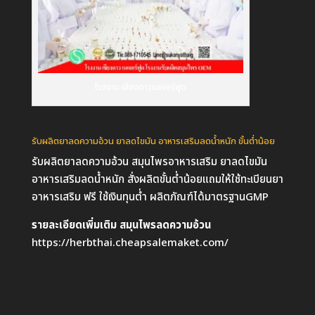
โรงงาน เชียงดาวเนเจอร์ฟูด
รับผลิตยาลดความอ้วน ยาลดไขมัน อาหารเสริมลดน้ำหนัก ขั้นต่ำน้อย
รับผลิตยาลดความอ้วน สมุนไพรอาหารเสริม ยาลดไขมัน
อาหารเสริมลดน้ำหนัก สั่งผลิตขั้นต่ำน้อยแถมให้ใช้ทะเบียนยา
อาหารเสริม ฟรี ใช้เงินทุนต่ำ ผลิตภัณฑ์ได้มาตรฐานGMP
รายละเอียดเพิ่มเติม สมุนไพรลดความอ้วน
https://herbthai.cheapsalemaket.com/