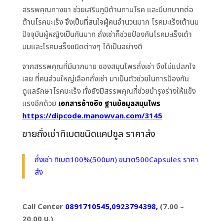
สรรพคุณทางยา ช่วยเสริมภูมิต้านทานโรค และมีบทบาทต่อ
ต้านโรคมะเร็ง จึงเป็นที่สนใจผู้คนจำนวนมาก โรคมะเร็งเต้านม
ปัจจุบันผู้หญิงเป็นกันมาก ถั่งเช่าก็ช่วยป้องกันโรคมะเร็งเต้า
นมและโรคมะเร็งชนิดต่างๆ ได้เป็นอย่างดี
จากสรรพคุณที่มีมากมาย ของสมุนไพรถั่งเช่า จึงไม่แปลกใจ
เลย ที่คนส่วนใหญ่เลือกถั่งเช่า มาเป็นตัวช่วยในการป้องกัน
ดูแลรักษาโรคมะเร็ง ทั้งยังมีสรรพคุณที่ช่วยบำรุงร่างให้แข็ง
แรงอีกด้วย
เอกสารอ้างอิง ฐานข้อมูลสมุนไพร
https://dipcode.manowvan.com/3145
ขายถั่งเช่าทิเบตชนิดแคปซูล ราคาส่ง
ถั่งเช่า ทิเบต100%(500มก) ขนาด500Capsules ราคา
ส่ง
Call Center
0891710545,0923794398,
(7.00 –
20.00 น.)