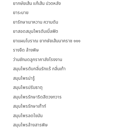
ยากษัยเส้น แก้เส้น ปวดหลัง
ยาระบาย
ยารักษาเบาหวาน ความดัน
ยาสอดสมุนไพรดับเบิ้ลฟิต
ยาแผนโบราณ ยากษัยเส้นนาคราช ๑๑๑
รางจืด ล้างพิษ
ว่านชักมดลูกราคาส่งโรงงาน
สมุนไพรดับกลิ่นรักแร้ กลิ่นเท้า
สมุนไพรน่ารู้
สมุนไพรปรับธาตุ
สมุนไพรรักษาริดสีดวงทวาร
สมุนไพรรักษาเก๊าท์
สมุนไพรลดไขมัน
สมุนไพรล้างสารพิษ