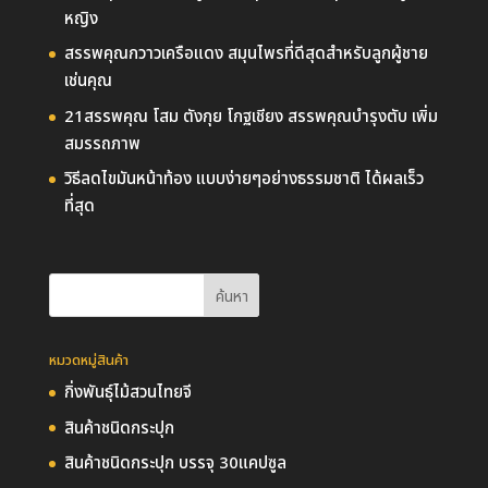
หญิง
สรรพคุณกวาวเครือแดง สมุนไพรที่ดีสุดสำหรับลูกผู้ชาย
เช่นคุณ
21สรรพคุณ โสม ตังกุย โกฐเชียง สรรพคุณบำรุงตับ เพิ่ม
สมรรถภาพ
วิธีลดไขมันหน้าท้อง แบบง่ายๆอย่างธรรมชาติ ได้ผลเร็ว
ที่สุด
หมวดหมู่สินค้า
กิ่งพันธุ์ไม้สวนไทยจี
สินค้าชนิดกระปุก
สินค้าชนิดกระปุก บรรจุ 30แคปซูล