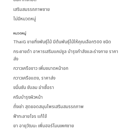
เสริมสมรรถภาพชาย
ไม่มีหมวดหมู่
หมวดหมู่
ThaiG ขายกิ่งพันธุ์ไม้ มีต้นพันธุ์ไม้ให้คุณเลือก500 ชนิด
กระชายดำ อาหารเสริมแคปซูล บำรุงกำลังและร่างกาย ราคา
ส่ง
กวาวเครือขาว เพิ่มขนาดหน้าอก
กวาวเครือแดง, ราคาส่ง
ขมิ้นชัน ขับลม ฆ่าเชื้อรา
ครีมบำรุงผิวหน้า
ถั่งเช่า สุดยอดสมุนไพรเสริมสมรรถภาพ
ฟ้าทะลายโจร แก้ไข้
ยา อายุวัฒนะ เพิ่มฮอร์โมนเพศชาย