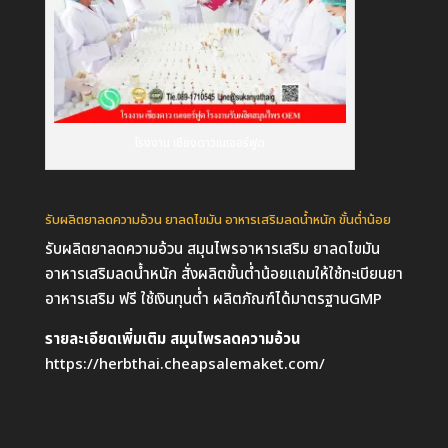
โรงงาน เชียงดาวเนเจอร์ฟูด
รับผลิตยาลดความอ้วน ยาลดไขมัน อาหารเสริมลดน้ำหนัก ขั้นต่ำน้อย
รับผลิตยาลดความอ้วน สมุนไพรอาหารเสริม ยาลดไขมัน
อาหารเสริมลดน้ำหนัก สั่งผลิตขั้นต่ำน้อยแถมให้ใช้ทะเบียนยา
อาหารเสริม ฟรี ใช้เงินทุนต่ำ ผลิตภัณฑ์ได้มาตรฐานGMP
รายละเอียดเพิ่มเติม สมุนไพรลดความอ้วน
https://herbthai.cheapsalemaket.com/