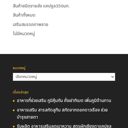
สินค้าชนิดขายส่ง แคปซูล350มก.
สินค้าทั้งหมด
เสริมสมรรถภาพชาย
ไม่มีหมวดหมู่
หมวดหมู่
หมวด
หมู่
เรื่องล่าสุด
อาหารที่ช่วยเสริม ภูมิคุ้มกัน ถั่งเช่าทิเบต เพิ่มภูมิต้านทาน
อาหารเสริม สารสกัดลูทีน สกัดจากดอกดาวเรือง ช่วย
บำรุงสายตา
รับผลิต อาหารเสริมลดเบาหวาน สูตรผักเชียงดาแคปซูล