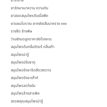
ยาระบาย
ยารักษาเบาหวาน ความดัน
ยาสอดสมุนไพรดับเบิ้ลฟิต
ยาแผนโบราณ ยากษัยเส้นนาคราช ๑๑๑
รางจืด ล้างพิษ
ว่านชักมดลูกราคาส่งโรงงาน
สมุนไพรดับกลิ่นรักแร้ กลิ่นเท้า
สมุนไพรน่ารู้
สมุนไพรปรับธาตุ
สมุนไพรรักษาริดสีดวงทวาร
สมุนไพรรักษาเก๊าท์
สมุนไพรลดไขมัน
สมุนไพรล้างสารพิษ
สรรพคุณสมุนไพรน่ารู้