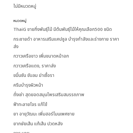
ไม่มีหมวดหมู่
หมวดหมู่
ThaiG ขายกิ่งพันธุ์ไม้ มีต้นพันธุ์ไม้ให้คุณเลือก500 ชนิด
กระชายดำ อาหารเสริมแคปซูล บำรุงกำลังและร่างกาย ราคา
ส่ง
กวาวเครือขาว เพิ่มขนาดหน้าอก
กวาวเครือแดง, ราคาส่ง
ขมิ้นชัน ขับลม ฆ่าเชื้อรา
ครีมบำรุงผิวหน้า
ถั่งเช่า สุดยอดสมุนไพรเสริมสมรรถภาพ
ฟ้าทะลายโจร แก้ไข้
ยา อายุวัฒนะ เพิ่มฮอร์โมนเพศชาย
ยากษัยเส้น แก้เส้น ปวดหลัง