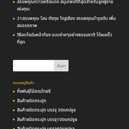
สรรพคุณกวาวเครือแดง สมุนไพรที่ดีสุดสำหรับลูกผู้ชาย
เช่นคุณ
21สรรพคุณ โสม ตังกุย โกฐเชียง สรรพคุณบำรุงตับ เพิ่ม
สมรรถภาพ
วิธีลดไขมันหน้าท้อง แบบง่ายๆอย่างธรรมชาติ ได้ผลเร็ว
ที่สุด
หมวดหมู่สินค้า
กิ่งพันธุ์ไม้สวนไทยจี
สินค้าชนิดกระปุก
สินค้าชนิดกระปุก บรรจุ 30แคปซูล
สินค้าชนิดกระปุก บรรจุ100แคปซูล
สินค้าชนิดกระปุก บรรจุ60แคปซูล