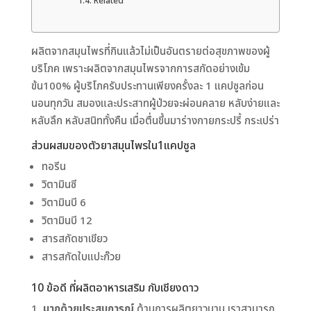
Related
ผลิตจากสมุนไพรที่กินแล้วไม่เป็นอันตรายต่อสุขภาพของผู้
บริโภค เพราะผลิตจากสมุนไพรจากการสกัดอย่างเข้ม
ข้น100% ผู้บริโภครับประทานเพียงครั้งละ 1 แคปซูลก่อน
นอนทุกวัน สมองและประสาทผู้ป่วยจะผ่อนคลาย หลับง่ายและ
หลับลึก หลับสนิททั้งคืน เมื่อตื่นขึ้นมาร่างกายกระปรี้ กระเปร่า
ส่วนผสมของตัวยาสมุนไพรใน1แคปซูล
ทอรีน
วิตามินซี
วิตามินบี 6
วิตามินบี 12
สารสกัดชาเขียว
สารสกัดใบแปะก๊วย
10 ข้อดี ที่ผลิตอาหารเสริม กับเชียงดาว
มากด้วยประสบการณ์
ด้านการผลิตยาวนาน เราสามารถ