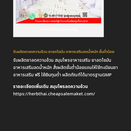
โรงงาน เชียงดาวเนเจอร์ฟูด
รับผลิตยาลดความอ้วน ยาลดไขมัน อาหารเสริมลดน้ำหนัก ขั้นต่ำน้อย
รับผลิตยาลดความอ้วน สมุนไพรอาหารเสริม ยาลดไขมัน
อาหารเสริมลดน้ำหนัก สั่งผลิตขั้นต่ำน้อยแถมให้ใช้ทะเบียนยา
อาหารเสริม ฟรี ใช้เงินทุนต่ำ ผลิตภัณฑ์ได้มาตรฐานGMP
รายละเอียดเพิ่มเติม สมุนไพรลดความอ้วน
https://herbthai.cheapsalemaket.com/