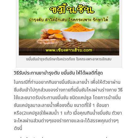
ขมิ้นชันบำรุงตับรักษาโรคปวดท้อง โรคกระเพาะอาหารอักเสบ
วิธีรับประทานยาบำรุงตับ ขมิ้นชัน ให้ได้ผลดีที่สุด
ในกรณีที่ท่านอยากกินยาขมิ้นชันละลายน้ำ เพื่อให้ตัวยาผ่าน
ซึมซับเข้าไปทุกส่วนของร่างกายที่ขมิ้นชันไหลผ่านร่างกาย วิธี
ใช้และขนาดรับประทานขมิ้นชัน ชนิดแคปซูล โดยการนำขมิ้น
ชันแคปซูลมาละลายน้ำเพื่อชงดื่ม ขนาดที่ใช้ 1 ช้อนชา
หรือ(2แคปซูล)ใช้ผสมน้ำ 1 แก้ว เมื่อคุณกินน้ำขมิ้นชัน ตัวยา
จะไหลผ่านส่วนต่างๆของร่างกายและจะได้สรรพคุณต่างๆ
ดังนี้