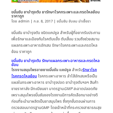
ขมิ้นชัน ยาบำรุงตับ ยารักษาโรคกระเพาะและกรดไหลย้อน
ราคาถูก
โดย
admin
|
ก.ย. 8, 2017
|
ขมิ้นชัน ขับลม ฆ่าเชื้อรา
ขมิ้นชัน ยาบำรุงตับ ชนิดแคปซูล สำหรับผู้ที่อยากรับประทาน
เพื่อรักษาและป้องกันโรคตับแข็ง ตับเสื่อม รวมถึงช่วยสมาน
แผลกระเพาะอาหารอักเสบ รักษาโรคกระเพาะและกรดไหล
ย้อน ราคาถูก
ขมิ้นชัน ยาบำรุงตับ รักษาแผลกระเพาะอาหารและกรดไหล
ย้อน
โรงงานสมุนไพรขายยาขมิ้นชัน แคปซูล
สำหรับ
รักษาโรค
โรคกรดไหลย้อน
โรคกระเพาะอาหาร ลำไส้อักเสบหรือเป็น
แผลในกระเพาะอาหาร ยาบำรุงปอด ยาบำรุงตับฯลฯ สินค้า
ขายราคาส่ง มีทะเบียนยา มาตรฐาน
GMP
สะอาดปลอดภัย
เพราะสมุนไพรขมิ้นชันของโรงงานมีการคัดเลือกมาอย่างดี
ก่อนที่จะนำมาผลิตเป็นยาสมุนไพร ซึ่งทุกขั้นตอนผ่านการ
ตรวจสอบมาตรฐานGMP โดยเจ้าหน้าที่กระทรวงสาธารณสุข