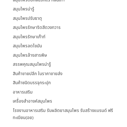
สมุนไพรดับกลิ่นรักแร้ กลิ่นเท้า
สมุนไพรน่ารู้
สมุนไพรปรับธาตุ
สมุนไพรรักษาริดสีดวงทวาร
สมุนไพรรักษาเก๊าท์
สมุนไพรลดไขมัน
สมุนไพรล้างสารพิษ
สรรพคุณสมุนไพรน่ารู้
สินค้าขายปลีก ในราคาขายส่ง
สินค้าชนิดบรรจุกระปุก
อาหารเสริม
เครื่องสำอางค์สมุนไพร
โรงงานอาหารเสริม รับผลิตยาสมุนไพร รับสร้างแบรนด์ ฟรี
ทะเบียน(อย)