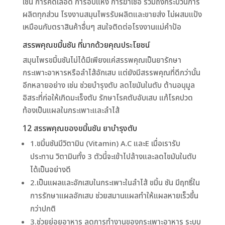
เช่น การคัดเลือด การอบแห้ง การฆ่าเชื้อ รวมถึงกระบวนการ
ผลิตทุกส่วน โรงงานสมุนไพรรับผลิตและขายส่ง ไม่ผสมแป้ง
เหมือนกับตราสินค้าอื่นๆ สนใจติดต่อโรงงานแม่คำป้อ
สรรพคุณขมิ้นชัน ที่มากด้วยคุณประโยชน์
สมุนไพรขมิ้นชันไม่ได้มีเพียงแค่สรรพคุณเป็นยารักษา
กระเพาะอาหารหรือลำไส้อักเสบ แต่ยังมีสรรพคุณที่ดีกว่านั้น
อีกหลายอย่าง เช่น ช่วยบำรุงตับ ลดไขมันในตับ ต้านอนุมูล
อิสระที่ก่อให้เกิดมะเร็งตับ รักษาโรคตับอับเสบ แก้โรคปวด
ท้องเป็นแผลในกระเพาะและลำไส้
12 สรรพคุณของขมิ้นชัน ยาบำรุงตับ
1.ขมิ้นชันมีวิตามิน (Vitamin) A.C และE เมื่อเรารับ
ประทาน วิตามินทั้ง 3 ตัวนี้จะเข้าไปล้างและลดไขมันในตับ
ได้เป็นอย่างดี
2.เป็นแผลและอักเสบในกระเพาะในลำไส้ ขมิ้น ชัน มีฤทธิ์ใน
การรักษาแผลอักเสบ ช่วยสมานแผลทำให้แผลหายเร็วขึ้น
กว่าปกติ
3.ช่วยย่อยอาหาร ลดการทำงานของกระเพาะอาหาร ระบบ