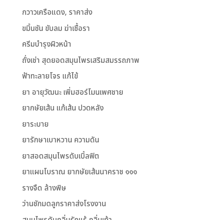
กวาวเครือแดง, ราคาส่ง
ขมิ้นชัน ขับลม ฆ่าเชื้อรา
ครีมบำรุงผิวหน้า
ถั่งเช่า สุดยอดสมุนไพรเสริมสมรรถภาพ
ฟ้าทะลายโจร แก้ไข้
ยา อายุวัฒนะ เพิ่มฮอร์โมนเพศชาย
ยากษัยเส้น แก้เส้น ปวดหลัง
ยาระบาย
ยารักษาเบาหวาน ความดัน
ยาสอดสมุนไพรดับเบิ้ลฟิต
ยาแผนโบราณ ยากษัยเส้นนาคราช ๑๑๑
รางจืด ล้างพิษ
ว่านชักมดลูกราคาส่งโรงงาน