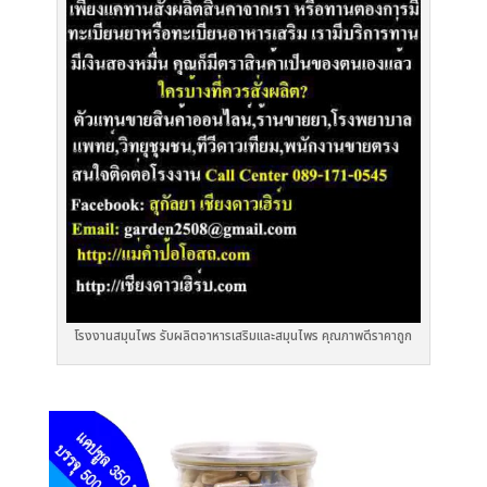
โรงงานสมุนไพร รับผลิตอาหารเสริมและสมุนไพร คุณภาพดีราคาถูก