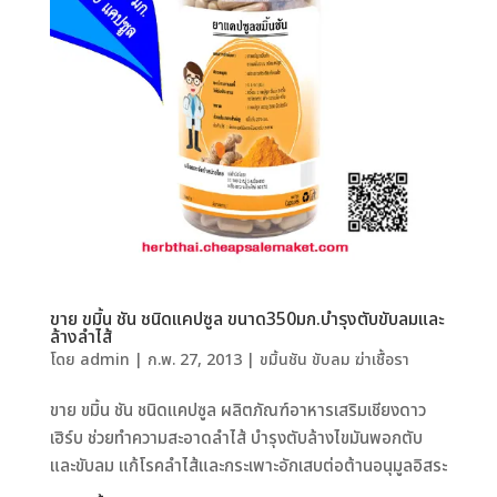
ขาย ขมิ้น ชัน ชนิดแคปซูล ขนาด350มก.บำรุงตับขับลมและ
ล้างลำไส้
โดย
admin
|
ก.พ. 27, 2013
|
ขมิ้นชัน ขับลม ฆ่าเชื้อรา
ขาย ขมิ้น ชัน ชนิดแคปซูล ผลิตภัณฑ์อาหารเสริมเชียงดาว
เฮิร์บ ช่วยทำความสะอาดลำไส้ บำรุงตับล้างไขมันพอกตับ
และขับลม แก้โรคลำไส้และกระเพาะอักเสบต่อต้านอนุมูลอิสระ