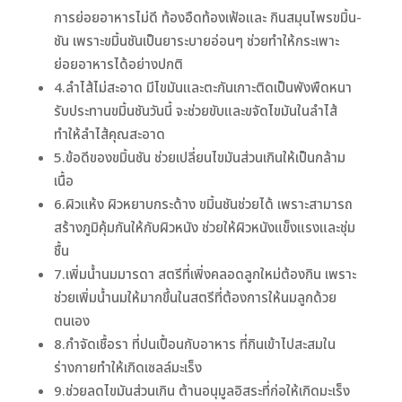
การย่อยอาหารไม่ดี ท้องอืดท้องเฟ้อและ กินสมุนไพรขมิ้น-
ชัน เพราะขมิ้นชันเป็นยาระบายอ่อนๆ ช่วยทำให้กระเพาะ
ย่อยอาหารได้อย่างปกติ
4.ลำไส้ไม่สะอาด มีไขมันและตะกันเกาะติดเป็นพังพืดหนา
รับประทานขมิ้นชันวันนี้ จะช่วยขับและขจัดไขมันในลำไส้
ทำให้ลำไส้คุณสะอาด
5.ข้อดีของขมิ้นชัน ช่วยเปลี่ยนไขมันส่วนเกินให้เป็นกล้าม
เนื้อ
6.ผิวแห้ง ผิวหยาบกระด้าง ขมิ้นชันช่วยได้ เพราะสามารถ
สร้างภูมิคุ้มกันให้กับผิวหนัง ช่วยให้ผิวหนังแข็งแรงและชุ่ม
ชื้น
7.เพิ่มน้ำนมมารดา สตรีที่เพิ่งคลอดลูกใหม่ต้องกิน เพราะ
ช่วยเพิ่มน้ำนมให้มากขึ้นในสตรีที่ต้องการให้นมลูกด้วย
ตนเอง
8.กำจัดเชื้อรา ที่ปนเปื้อนกั
บอาหาร ที่กินเข้าไปสะสมใน
ร่างกายทำให้เกิดเซลล์มะเร็ง
9.ช่วยลดไขมันส่วนเกิน ต้านอนุมูลอิสระที่ก่อให้เกิดมะเร็ง