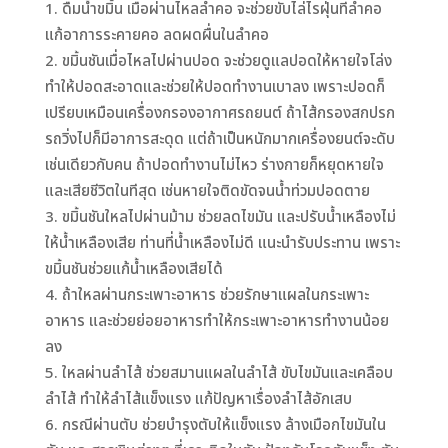
ดื่มน้ำขมิ้น เมื่อผ่านไหลลำคอ จะช่วยขับไล่ไรฝุ่นที่ลำคอ
แก้อาการระคายคอ ลดผดผื่นในลำคอ
ขมิ้นชันเมื่อไหลไปผ่านปอด จะช่วยดูแลปอดให้หายใจโล่ง
ทำให้ปอดสะอาดและช่วยให้ปอดทำงานเบาลง เพราะปอดก็
เปรียบเหมือนเครื่องกรองอากาศรถยนต์ ถ้าไส้กรองสกปรก
รถวิ่งไปก็มีอาการสะดุด แต่ถ้าเป็นหนักมากเครื่องยนต์จะดับ
เช่นเดียวกับคน ถ้าปอดทำงานไม่ไหว ร่างกายก็หยุดหายใจ
และเสียชีวิตในทีสุด เช่นหายใจติดขัดจนน้ำท่วมปอดตาย
ขมิ้นชันใหลไปผ่านม้าม ช่วยลดไขมัน และปรับน้ำเหลืองไม่
ให้น้ำเหลื
องเสีย ท่านที่น้ำเหลืองไม่ดี แนะนำรับประทาน เพราะ
ขมิ้นชันช่วยแก้น้ำเหลืองเสียได้
ถ้าใหลผ่านกระเพาะอาหาร ช่วยรักษาแผลในกระเพาะ
อาหาร และช่วยย่อยอาหารทำให้กระเพาะอาหารทำงานน้อย
ลง
ใหลผ่านลำไส้ ช่วยสมานแผลในลำไส้ ขับไขมันและเคลือบ
ลำไส้ ทำให้ลำไส้แข็งแรง แก้ปัญหาเรื่องลำไส้อักเสบ
กรณีผ่านตับ ช่วยบำรุงตับให้แข็งแรง ล้างเมือกไขมันใน