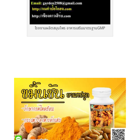
โรงงานผลิตสมุนไพร อาหารเสริมมาตรฐานGMP