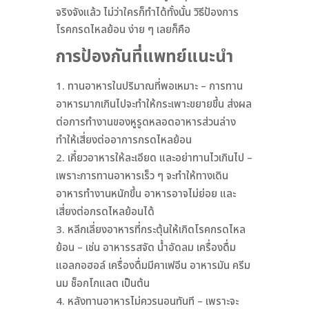
จริงจังแล้ว ไม่ว่าใครก็ทำได้ทั้งนั้น วิธีป้องการ
โรคกรดไหลย้อน ง่าย ๆ เลยก็คือ
การป้องกันที่แพทย์แนะนำ
ทานอาหารในปริมาณที่พอเหมาะ – การทาน
อาหารมากเกินไปจะทำให้กระเพาะขยายขึ้น ส่งผล
ต่อการทำงานของหูรูดหลอดอาหารส่วนล่าง
ทำให้เสี่ยงต่ออาการกรดไหลย้อน
เคี้ยวอาหารให้ละเอียด และอย่าทานไวเกินไป –
เพราะการทานอาหารเร็ว ๆ จะทำให้ทางเดิน
อาหารทำงานหนักขึ้น อาหารอาจไม่ย่อย และ
เสี่ยงต่อกรดไหลย้อนได้
หลีกเลี่ยงอาหารที่กระตุ้นให้เกิดโรคกรดไหล
ย้อน – เช่น อาหารรสจัด น้ำอัดลม เครื่องดื่ม
แอลกอฮอล์ เครื่องดื่มมีคาเฟอีน อาหารมัน ครีม
นม ช็อกโกแลต เป็นต้น
หลังทานอาหารไม่ควรนอนทันที – เพราะจะ