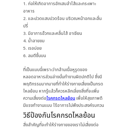
ก่อให้เกิดอาการอักเสบลำไส้และกระเพาะ
อาหาร
และปวดแสบปวดร้อน บริเวณหน้าอกและลิ้น
ปรี่
มีอาการอ๊วกและคลื่นไส้ อาเจียน
น้ำลายขม
เรอบ่อย
ลมตีขึ้นบน
ที่เป็นแบบนี้เพราะว่ากล้ามเนื้อหูรูดของ
หลอดอาหารส่วนล่างนั้นทำงานผิดปกติไป ซึ่งมี
พฤติกรรมมากมายที่ทำให้ร่างกายเสี่ยงเป็นกรด
ไหลย้อน หากรู้แล้วก็ควรหลีกเลี่ยงสิ่งที่จะเพิ่ม
ความเสี่ยงต่อ
โรคกรดไหลย้อน
เพื่อให้สุขภาพดี
มีแรงทำงานแบบ ไร้อาการไม่พึงประสงค์รบกวน
วิธีป้องกันโรคกรดไหลย้อน
สิ่งสำคัญที่จะทำให้ร่างกายของเราไม่เสี่ยงต่อ