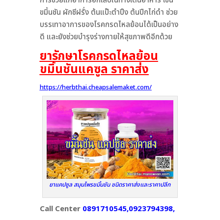
การช่วยแก้อาการอักเสบในทางเดินอาหาร เช่น
ขมิ้นชัน ผักชีฝรั่ง ต้นแป๊ะตำปึง ต้นปีกไก่ดำ ช่วย
บรรเทาอาการของโรคกรดไหลย้อนได้เป็นอย่าง
ดี และยังช่วยบำรุงร่างกายให้สุขภาพดีอีกด้วย
ยารักษาโรคกรดไหลย้อน
ขมิ้นชันแคซูล ราคาส่ง
https://herbthai.cheapsalemaket.com/
ยาแคปซูล สมุนไพรขมิ้นชัน ชนิดราคาส่งและราคาปลีก
Call Center
0891710545,0923794398,