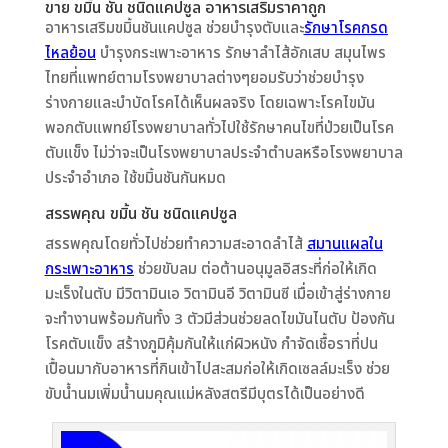
ขาย ขมิ้น ชัน ชนิดแคปซูล อาหารเสริมราคาถูก
อาหารเสริมขมิ้นชันแคปซูล ช่วยบำรุงตับและ
รักษาโรคกรด
ไหลย้อน
บำรุงกระเพาะอาหาร รักษาลำไส้อักเสบ สมุนไพร
ไทยที่แพทย์ตามโรงพยาบาลต่างๆยอมรับว่าช่วยบำรุง
ร่างกายและบำบัดโรคได้เห็นผลจริง โดยเฉพาะโรคไขมัน
พอกตับแพทย์โรงพยาบาลทั่วไปใช้รักษาคนไขที่ป่วยเป็นโรค
ตับแข็ง ไม่ว่าจะเป็นโรงพยาบาลประจำตำบลหรือโรงพยาบาล
ประจำอำเภอ ใช้ขมิ้นชันกันหมด
สรรพคุณ ขมิ้น ชัน ชนิดแคปซูล
สรรพคุณโดยทั่วไปช่วยทำความสะอาดลำไส้
สมานแผลใน
กระเพาะอาหาร
ช่วยขับลม ต่อต้านอนุมูลอิสระที่ก่อให้เกิด
มะเร็งในตับ มีวิตามินเอ วิตามินอี วิตามินซี เมื่อเข้าสู่ร่างกาย
จะทำงานพร้อมกันทั้ง 3 ตัวมีส่วนช่วยลดไขมันไนตับ ป้องกัน
โรคตับแข็ง สร้างภูมิคุ้มกันให้แก่ผิวหนัง กำจัดเชื้อราที่ปน
เปื้อนมากับอาหารที่กินเข้าไปสะสมก่อให้เกิดเซลล์มะเร็ง ช่วย
ขับน้ำนมเพิ่มน้ำนมคุณแม่หลังสตรีมีบุตรได้เป็นอย่างดี