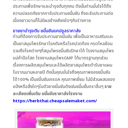
ประทานเพื่อรักษาและบำรุงตับทุกคน ดังนั้นท่านมั่นใจได้ถึง
ความปลอดภัยจากการับประทานขมิ้นชัน ถึงจะรับประทานต่อ
เนื่องยาวนานก็ไม่มีผลข้างเคียงใดๆกับร่างกาย
ขายยาบำรุงตับ ชมิ้นชันแคปซูลราคาส่ง
ท่านที่ต้องการรับประทานยาขมิ้นชัน เพื่อเป็นอาหารเสริมและ
เป็นยาสมุนไพรรักษาโรคตับหรือโรคปวดท้อง กรดไหลย้อน
รวมถึงโรคต่างๆที่สมุนไพรขมิ้นชันรักษาได้ โรงงานสมุนไพร
แม่คำป้อโสถ โรงงานสมุนไพรGMP ได้มาตรฐานทุกส่วน
เรื่องการผลิตสมุนไพรและได้ผลิตยาสมุนไพรตำรับยาแผน
โบราณมานหลายปี ดังนั้นคุณมั่นใจถึงคุณภาพของขมิ้นชัน
ได้100% เป็นขมิ้นชันเกรดA คุณภาพเยี่ยม ไม่มีส่วนผสมของ
แป้งหรือสิ่งใดๆในตัวยาขมิ้นชันดังเช่นขมิ้นชั้นตราอื่นๆ
ราย
ละเอียดเพิ่มเติม ขมิ้นชันราคาส่งโรงงาน
https://herbthai.cheapsalemaket.com/