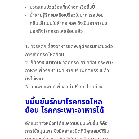
ปวดแสบปวดร้อนที่หน้าอกหรือลิ้นปี่
น้ำลายรู้สึกขมหรือเปรี้ยวในปาก เรอบ่อย
คลื่นไส้ แน่นในลำคอ ฯลฯ ซึ่งเป็นอาการบ่ง
บอกถึงโรคกรดไหลย้อนแล้ว
ควรหลีกเลี่ยงอาหารและพฤติกรรมที่เสี่ยงต่อ
การเกิดกรดไหลย้อน
ก็ต้องหันมาทานยาลดกรด ยาเคลือบกระเพาะ
อาหารเพื่อรักษาแผล หากปรับพฤติกรรมแล้ว
ยังไม่หาย
และพบแพทย์เพื่อขอคำปรึกษาโดยด่วน
ขมิ้นชัน
รักษาโรคกรดไหล
ย้อน โรคกระเพาะอาหารได้
อีกแนวทางหนึ่งที่ได้รับความนิยมเพิ่มขึ้น ก็คือ
การใช้สมุนไพร ซึ่งมีหลายชนิดที่มีคุณสมบัติใน