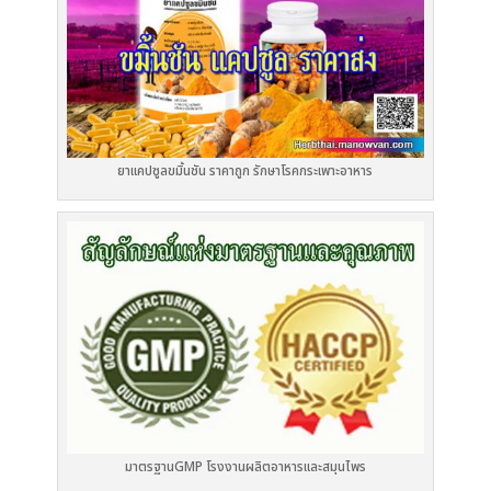
ยาแคปซูลขมิ้นชัน ราคาถูก รักษาโรคกระเพาะอาหาร
มาตรฐานGMP โรงงานผลิตอาหารและสมุนไพร