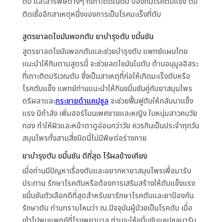
ตับ และสารพิษต่างๆ ที่เกาะติดในตับ ป้องกันโรคตับแข็ง ตับ
ติดเชื้ออีกสาเหตุหนึ่งของการเป็นโรคมะเร็งที่ตับ
สูตรยาลดไขมันพอกตับ ยาบำรุงตับ ขมิ้นชัน
สูตรยาลดไขมันพอกตับและช่วยบำรุงตับ แพทย์แผนไทย
แนะนำให้กินตามสูตรนี้ จะช่วยลดไขมันในตับ ต้านอนุมูลอิสระ
ที่เกาะติดบริเวณตับ ซึ่งเป็นสาเหตุที่ก่อให้เกิดมะเร็งตับหรือ
โรคตับแข็ง แพทย์ท่านแนะนำให้กินขมิ้นชันคู่กับยาสมุนไพร
ตรีผลาและ
กระชายดำแคปซูล
จะช่วยฟื้นฟูตับให้กลับมาแข็ง
แรง มีกำลัง เพิ่มฮอร์โมนเพศชายและหญิง ในหนุ่มสาวคนวัย
ทอง ทำให้ผิวและหน้าตาดูอ่อนกว่าวัย ควรกินเป็นประจำทุกวัน
สมุนไพรทั้งสามสี่ชนิดนี้ไม่มีพิษต่อร่างกาย
ยาบำรุงตับ ขมิ้นชัน ดีที่สุด ไร้ผลข้างเคียง
เมื่อท่านมีปัญหาเรื่องตับและอยากหายาสมุนไพรเพื่อมารับ
ประทาน รักษาโรคตับหรือต้องการเสริมสร้างให้ตับแข็งแรง
ขมิ้นชันตัวเลือกดีที่สุดสำหรับยารักษาโรคตับและยาป้องกัน
รักษาตับ ท่านทราบไหมว่า ณ.ปัจจุบันผู้ป่วยเป็นโรคตับ เมื่อ
เข้าไปพบแพทย์ที่โรงพยาบาล ท่านจะให้ขมิ้นชันแคปซูลมารับ