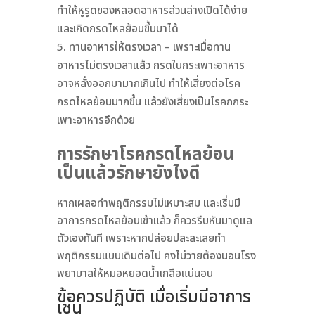
ทำให้หูรูดของหลอดอาหารส่วนล่างเปิดได้ง่าย
และเกิดกรดไหลย้อนขึ้นมาได้
ทานอาหารให้ตรงเวลา – เพราะเมื่อทาน
อาหารไม่ตรงเวลาแล้ว กรดในกระเพาะอาหาร
อาจหลั่งออกมามากเกินไป ทำให้เสี่ยงต่อโรค
กรดไหลย้อนมากขึ้น แล้วยังเสี่ยงเป็นโรคกกระ
เพาะอาหารอีกด้วย
การรักษาโรคกรดไหลย้อน
เป็นแล้วรักษายังไงดี
หากเผลอทำพฤติกรรมไม่เหมาะสม และเริ่มมี
อาการกรดไหลย้อนเข้าแล้ว ก็ควรรีบหันมาดูแล
ตัวเองทันที เพราะหากปล่อยปละละเลยทำ
พฤติกรรมแบบเดิมต่อไป คงไม่วายต้องนอนโรง
พยาบาลให้หมอหยอดน้ำเกลือแน่นอน
ข้อควรปฏิบัติ เมื่อเริ่มมีอาการ
เช่น