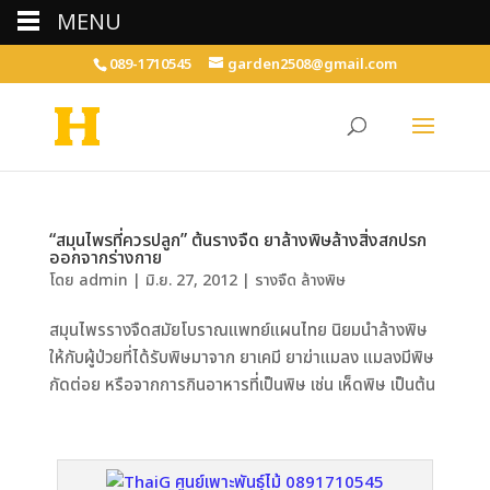
MENU
089-1710545
garden2508@gmail.com
“สมุนไพรที่ควรปลูก” ต้นรางจืด ยาล้างพิษล้างสิ่งสกปรก
ออกจากร่างกาย
โดย
admin
|
มิ.ย. 27, 2012
|
รางจืด ล้างพิษ
สมุนไพรรางจืดสมัยโบราณแพทย์แผนไทย นิยมนำล้างพิษ
ให้กับผู้ป่วยที่ได้รับพิษมาจาก ยาเคมี ยาฆ่าแมลง แมลงมีพิษ
กัดต่อย หรือจากการกินอาหารที่เป็นพิษ เช่น เห็ดพิษ เป็นต้น