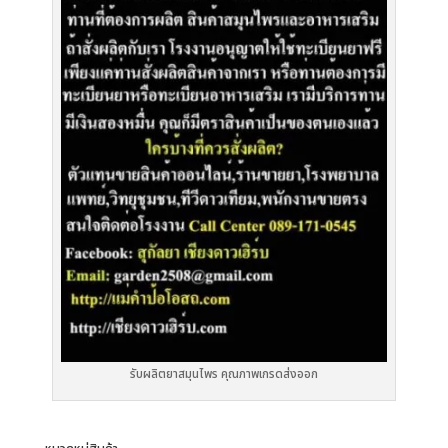
รับผลิตยาสมุนไพร คุณภาพเกรดส่งออก