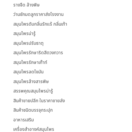
รางจืด ล้างพิษ
ว่านชักมดลูกราคาส่งโรงงาน
สมุนไพรดับกลิ่นรักแร้ กลิ่นเท้า
สมุนไพรน่ารู้
สมุนไพรปรับธาตุ
สมุนไพรรักษาริดสีดวงทวาร
สมุนไพรรักษาเก๊าท์
สมุนไพรลดไขมัน
สมุนไพรล้างสารพิษ
สรรพคุณสมุนไพรน่ารู้
สินค้าขายปลีก ในราคาขายส่ง
สินค้าชนิดบรรจุกระปุก
อาหารเสริม
เครื่องสำอางค์สมุนไพร