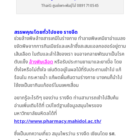
ThaiG ศูนย์เพาะพันธุ์ไม้ 0891710545
สรรพคุณโดยทั่วไปของ รางจืด
ช่วยล้างพิษล้างสารเคมีในร่างกาย ทำลายพิษเคมียาฆ่าแมลง
ขจัดพิษจากการกินเบียร์และเหล้าซึ่งสะสมแอลกอฮอร์อยู่ตาม
เส้นเลือด ในตับและลำใส้ของเรา จนอาจกลายพัฒนาเป็นโรค
ตับแข็ง
ล้างพิษเลือด
หรือรับประทานยาเมาและยาเบื่อ โดย
ตั้งใจหรือไม่ตั้งใจ เช่นติดอยู่ในผลไม้ที่รับประทานเข้าไป แก้
ร้อนใน กระหายน้ำ แก้ผดผื่นคันตามร่างกาย บางคนก็นำไป
ใช้ชงเป็นชากินแก้ฮอร์โมนเพศเสื่อม
อยากรู้อะไรดีๆ ของว่าน รางจืด ท่านสามารถเข้าไปสืบค้น
อ่านเพิ่มเติมได้ที่ เวปไซต์ฐานข้อมูลสมุนไพรของ
มหาวิทยาลัยมหิดลได้ที่
http://www.pharmacy.mahidol.ac.th/
ซึ่งเป็นบทความเกี่ยว สมุนไพรว่าน รางจืด เขียนโดย
รศ.