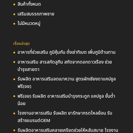
สินค้าทั้งหมด
เสริมสมรรถภาพชาย
ไม่มีหมวดหมู่
เรื่องล่าสุด
อาหารที่ช่วยเสริม ภูมิคุ้มกัน ถั่งเช่าทิเบต เพิ่มภูมิต้านทาน
อาหารเสริม สารสกัดลูทีน สกัดจากดอกดาวเรือง ช่วย
บำรุงสายตา
รับผลิต อาหารเสริมลดเบาหวาน สูตรผักเชียงดาแคปซูล
ฟรี(อย)
ฟรี(อย) รับผลิต อาหารเสริมบำรุงกระดูก แคปซูล ขั้นต่ำ
น้อย
โรงงานอาหารเสริม รับผลิต ยารักษากรดไหลย้อน รับ
สร้างแบรนด์OEM
รับผลิตอาหารเสริมคลายเครียดช่วยให้หลับสบาย โรงงาน