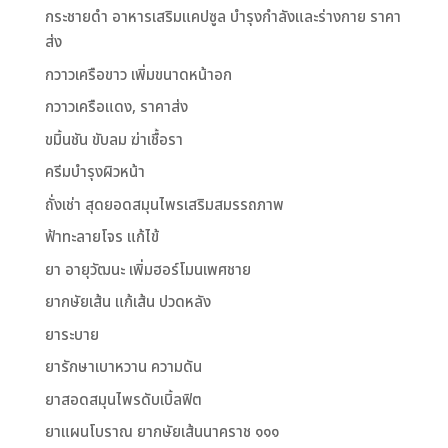
กระชายดำ อาหารเสริมแคปซูล บำรุงกำลังและร่างกาย ราคา
ส่ง
กวาวเครือขาว เพิ่มขนาดหน้าอก
กวาวเครือแดง, ราคาส่ง
ขมิ้นชัน ขับลม ฆ่าเชื้อรา
ครีมบำรุงผิวหน้า
ถั่งเช่า สุดยอดสมุนไพรเสริมสมรรถภาพ
ฟ้าทะลายโจร แก้ไข้
ยา อายุวัฒนะ เพิ่มฮอร์โมนเพศชาย
ยากษัยเส้น แก้เส้น ปวดหลัง
ยาระบาย
ยารักษาเบาหวาน ความดัน
ยาสอดสมุนไพรดับเบิ้ลฟิต
ยาแผนโบราณ ยากษัยเส้นนาคราช ๑๑๑