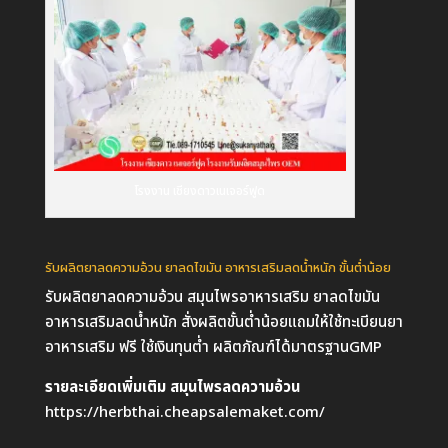
โรงงาน เชียงดาวเนเจอร์ฟูด
รับผลิตยาลดความอ้วน ยาลดไขมัน อาหารเสริมลดน้ำหนัก ขั้นต่ำน้อย
รับผลิตยาลดความอ้วน สมุนไพรอาหารเสริม ยาลดไขมัน
อาหารเสริมลดน้ำหนัก สั่งผลิตขั้นต่ำน้อยแถมให้ใช้ทะเบียนยา
อาหารเสริม ฟรี ใช้เงินทุนต่ำ ผลิตภัณฑ์ได้มาตรฐานGMP
รายละเอียดเพิ่มเติม สมุนไพรลดความอ้วน
https://herbthai.cheapsalemaket.com/