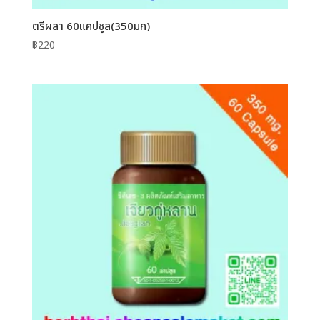
ตรีผลา 60แคปซูล(350มก)
฿
220