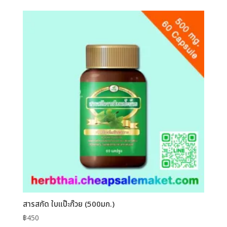
สารสกัด ใบแป๊ะก๊วย (500มก.)
฿
450