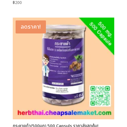
฿
200
ลดราคา!
กระชายดำ(500มก) 500 Capsuls ราคาส่งสุดคุ้ม!