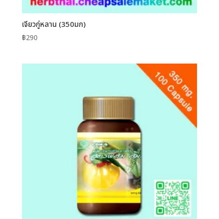
เจียวกู่หลาน (350มก)
฿
290