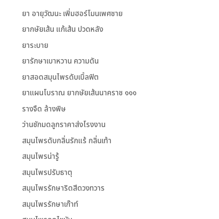
ยา อายุวัฒนะ เพิ่มฮอร์โมนเพศชาย
ยากษัยเส้น แก้เส้น ปวดหลัง
ยาระบาย
ยารักษาเบาหวาน ความดัน
ยาสอดสมุนไพรดับเบิ้ลฟิต
ยาแผนโบราณ ยากษัยเส้นนาคราช ๑๑๑
รางจืด ล้างพิษ
ว่านชักมดลูกราคาส่งโรงงาน
สมุนไพรดับกลิ่นรักแร้ กลิ่นเท้า
สมุนไพรน่ารู้
สมุนไพรปรับธาตุ
สมุนไพรรักษาริดสีดวงทวาร
สมุนไพรรักษาเก๊าท์