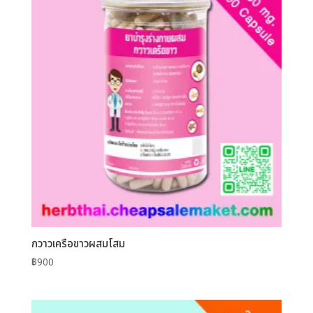
กวาวเครือขาวผสมโสม
฿
900