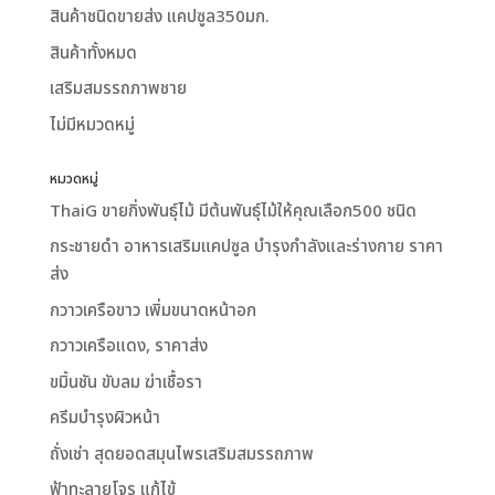
สินค้าชนิดขายส่ง แคปซูล350มก.
สินค้าทั้งหมด
เสริมสมรรถภาพชาย
ไม่มีหมวดหมู่
หมวดหมู่
ThaiG ขายกิ่งพันธุ์ไม้ มีต้นพันธุ์ไม้ให้คุณเลือก500 ชนิด
กระชายดำ อาหารเสริมแคปซูล บำรุงกำลังและร่างกาย ราคา
ส่ง
กวาวเครือขาว เพิ่มขนาดหน้าอก
กวาวเครือแดง, ราคาส่ง
ขมิ้นชัน ขับลม ฆ่าเชื้อรา
ครีมบำรุงผิวหน้า
ถั่งเช่า สุดยอดสมุนไพรเสริมสมรรถภาพ
ฟ้าทะลายโจร แก้ไข้