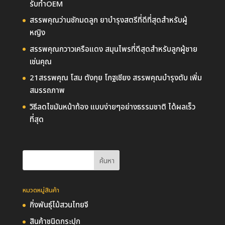
รับทำOEM
สรรพคุณว่านชักมดลูก ยาบำรุงสตรีที่ดีที่สุดสำหรับผู้
หญิง
สรรพคุณกวาวเครือแดง สมุนไพรที่ดีสุดสำหรับลูกผู้ชาย
เช่นคุณ
21สรรพคุณ โสม ตังกุย โกฐเชียง สรรพคุณบำรุงตับ เพิ่ม
สมรรถภาพ
วิธีลดไขมันหน้าท้อง แบบง่ายๆอย่างธรรมชาติ ได้ผลเร็ว
ที่สุด
หมวดหมู่สินค้า
กิ่งพันธุ์ไม้สวนไทยจี
สินค้าชนิดกระปุก