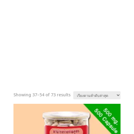
Sorted
Showing 37–54 of 73 results
by
latest