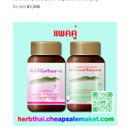
Original
Current
฿
1,400
฿
1,300
price
price
was:
is:
฿1,400.
฿1,300.