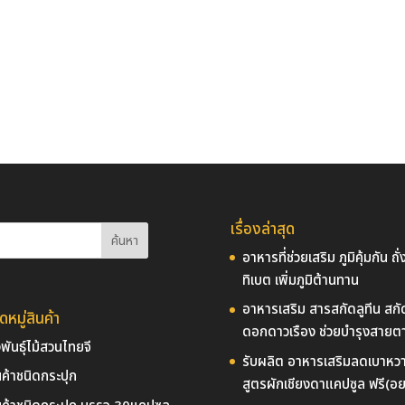
เรื่องล่าสุด
อาหารที่ช่วยเสริม ภูมิคุ้มกัน ถั่ง
ทิเบต เพิ่มภูมิต้านทาน
อาหารเสริม สารสกัดลูทีน สก
หมู่สินค้า
ดอกดาวเรือง ช่วยบำรุงสายต
่งพันธุ์ไม้สวนไทยจี
รับผลิต อาหารเสริมลดเบาหว
นค้าชนิดกระปุก
สูตรผักเชียงดาแคปซูล ฟรี(อย