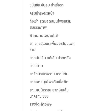
ขมิ้นชัน ขับลม ฆ่าเชื้อรา
ครีมบำรุงผิวหน้า
ถั่งเช่า สุดยอดสมุนไพรเสริม
สมรรถภาพ
ฟ้าทะลายโจร แก้ไข้
ยา อายุวัฒนะ เพิ่มฮอร์โมนเพศ
ชาย
ยากษัยเส้น แก้เส้น ปวดหลัง
ยาระบาย
ยารักษาเบาหวาน ความดัน
ยาสอดสมุนไพรดับเบิ้ลฟิต
ยาแผนโบราณ ยากษัยเส้น
นาคราช ๑๑๑
รางจืด ล้างพิษ