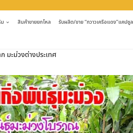
ิม
สินค้าขายยกโหล
รับผลิต/ขาย “กวาวเครือแดง”แคปซูล 
ยาก มะม่วงต่างประเทศ