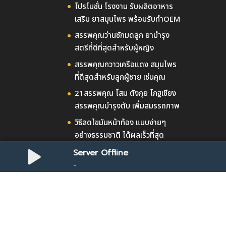
โปรโมชั่น โรงงาน รับผลิตอาหาร
เสริม ยาสมุนไพร พร้อมรับทำOEM
สรรพคุณว่านชักมดลูก ยาบำรุง
สตรีที่ดีที่สุดสำหรับผู้หญิง
สรรพคุณกวาวเครือแดง สมุนไพร
ที่ดีสุดสำหรับลูกผู้ชาย เช่นคุณ
21สรรพคุณ โสม ตังกุย โกฐเชียง
สรรพคุณบำรุงตับ เพิ่มสมรรถภาพ
วิธีลดไขมันหน้าท้อง แบบง่ายๆ
อย่างธรรมชาติ ได้ผลเร็วที่สุด
Server Offline
-
สินค้าทั้งหมด
สมุนไพรอาหารเสริม
สินค้าขา
ออกแบบโดย
Elegant Themes
| ดำเนินการโดย