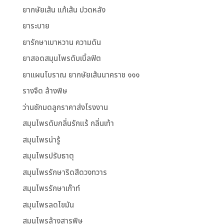
ยากษัยเส้น แก้เส้น ปวดหลัง
ยาระบาย
ยารักษาเบาหวาน ความดัน
ยาสอดสมุนไพรดับเบิ้ลฟิต
ยาแผนโบราณ ยากษัยเส้นนาคราช ๑๑๑
รางจืด ล้างพิษ
ว่านชักมดลูกราคาส่งโรงงาน
สมุนไพรดับกลิ่นรักแร้ กลิ่นเท้า
สมุนไพรน่ารู้
สมุนไพรปรับธาตุ
สมุนไพรรักษาริดสีดวงทวาร
สมุนไพรรักษาเก๊าท์
สมุนไพรลดไขมัน
สมุนไพรล้างสารพิษ