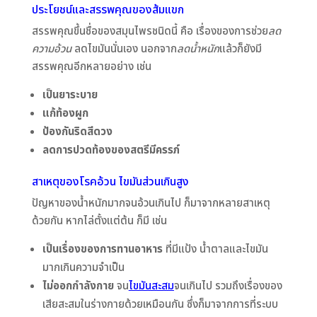
ประโยชน์และสรรพคุณของ
ส้มแขก
สรรพคุณขึ้นชื่อของสมุนไพรชนิดนี้ คือ เรื่องของการช่วย
ลด
ความอ้วน
ลดไขมันนั่นเอง นอกจาก
ลดน้ำหนัก
แล้วก็ยังมี
สรรพคุณอีกหลายอย่าง เช่น
เป็นยาระบาย
แก้ท้องผูก
ป้องกันริดสีดวง
ลดการปวดท้องของสตรีมีครรภ์
สาเหตุของโรคอ้วน
ไขมันส่วนเกิน
สูง
ปัญหาของน้ำหนักมากจนอ้วนเกินไป ก็มาจากหลายสาเหตุ
ด้วยกัน หากไล่ตั้งแต่ต้น ก็มี เช่น
เป็นเรื่องของการทานอาหาร
ที่มีแป้ง น้ำตาลและไขมัน
มากเกินความจำเป็น
ไม่ออกกำลังกาย
จน
ไขมันสะสม
จนเกินไป รวมถึงเรื่องของ
เสียสะสมในร่างกายด้วยเหมือนกัน ซึ่งก็มาจากการที่ระบบ