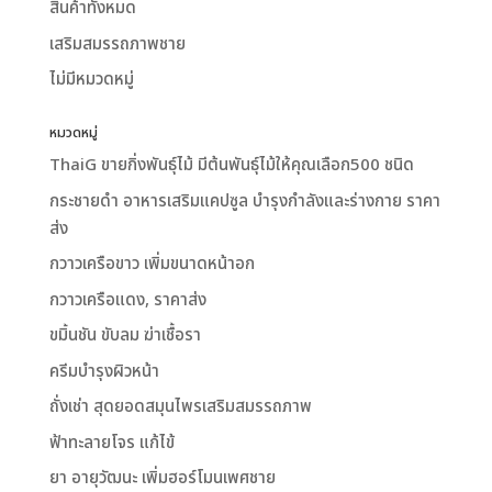
สินค้าทั้งหมด
เสริมสมรรถภาพชาย
ไม่มีหมวดหมู่
หมวดหมู่
ThaiG ขายกิ่งพันธุ์ไม้ มีต้นพันธุ์ไม้ให้คุณเลือก500 ชนิด
กระชายดำ อาหารเสริมแคปซูล บำรุงกำลังและร่างกาย ราคา
ส่ง
กวาวเครือขาว เพิ่มขนาดหน้าอก
กวาวเครือแดง, ราคาส่ง
ขมิ้นชัน ขับลม ฆ่าเชื้อรา
ครีมบำรุงผิวหน้า
ถั่งเช่า สุดยอดสมุนไพรเสริมสมรรถภาพ
ฟ้าทะลายโจร แก้ไข้
ยา อายุวัฒนะ เพิ่มฮอร์โมนเพศชาย