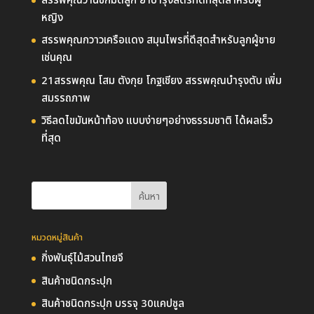
สรรพคุณว่านชักมดลูก ยาบำรุงสตรีที่ดีที่สุดสำหรับผู้
หญิง
สรรพคุณกวาวเครือแดง สมุนไพรที่ดีสุดสำหรับลูกผู้ชาย
เช่นคุณ
21สรรพคุณ โสม ตังกุย โกฐเชียง สรรพคุณบำรุงตับ เพิ่ม
สมรรถภาพ
วิธีลดไขมันหน้าท้อง แบบง่ายๆอย่างธรรมชาติ ได้ผลเร็ว
ที่สุด
หมวดหมู่สินค้า
กิ่งพันธุ์ไม้สวนไทยจี
สินค้าชนิดกระปุก
สินค้าชนิดกระปุก บรรจุ 30แคปซูล