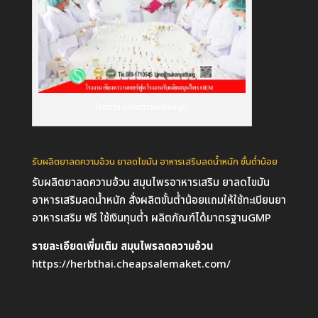
โรงงาน เชียงดาวเนเจอร์ฟูด
รับผลิตยาลดความอ้วน ยาลดไขมัน อาหารเสริมลดน้ำหนัก ขั้นต่ำน้อย
รับผลิตยาลดความอ้วน สมุนไพรอาหารเสริม ยาลดไขมัน
อาหารเสริมลดน้ำหนัก สั่งผลิตขั้นต่ำน้อยแถมให้ใช้ทะเบียนยา
อาหารเสริม ฟรี ใช้เงินทุนต่ำ ผลิตภัณฑ์ได้มาตรฐานGMP
รายละเอียดเพิ่มเติม สมุนไพรลดความอ้วน
https://herbthai.cheapsalemaket.com/