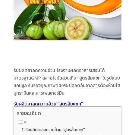
รับผลิตยาลดความอ้วน โรงงานผลิตอาหารเสริมได้
มาตรฐานGMP สลายไขมันส่วนเกิน “สูตรส้มแขก”ในรูปแบบ
แคปซูล รับรองคุณภาพ100% ปลอดภัยจากสารต้องห้ามไซ
บูทรามีนและสารเฟนเทอร์มีน
รับผลิตยาลดความอ้วน “สูตร
ส้มแขก
“
รายละเอียด
รับผลิตยาลดความอ้วน “สูตรส้มแขก“