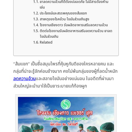
ยาลดความอ้วนที่ดีต้องปลอดภัย ไม่มีสารต้องห้าม
เช่น
ประโยชน์และสรรพคุณของส้มแขก
สาเหตุของโรคอ้วน ไขมันส่วนเกินสูง
โรงงานเชียงดาว รับผลิตอาหารเสริมลดความอ้วน
ติดต่อโรงงานรับผลิตอาหารเสริมลดความอ้วน ยาลด
ไขมันส่วนเกิน
Related
“ส้มแขก” เป็นชื่อสมุนไพรที่คุ้นหูกันดีของใครหลายคน และ
กลุ่มที่น่าจะรู้จักค่อนข้างมาก คงไม่พ้นกลุ่มของผู้ที่ลดน้ำหนัก
ลดความอ้วน
และสลายไขมันอย่างแน่นอน ในอดีตที่ผ่านมา
ส่วนใหญ่จะนำมาใช้เป็นยาระบายแก้ท้องผูก