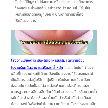
ขับถ่ายมีปัญหา ไม่ค่อยถ่าย หรือถ่ายยาก จนเกิดอาการ
ท้องผูกและน้ำหนักก็ขึ้นอย่างรวดเร็ว แต่มันไม่ใช่แค่นั้น
เพราะเมื่อเกิดท้องผูกบ่อย ๆ ปัญหาที่ตามมาก็คือ
“ริดสีดวงทวาร”
โรงงานเชียงดาว
รับผลิตอาหารเสริมลดความอ้วน
โรงานรับผลิตอาหารเสริมลดน้ำหนัก
“สลายไขมัน” ท่านจะ
ผลิตที่โรงงานไหนก็ได้ แต่ต้องเป็นโรงงานที่ซื่อตรงและไม่
เป็นอันตรายต่อผู้บริโภค ผู้บริโภครับประทานแล้วจะต้อง
ปลอดภัย ไม่ปนเปื้อนใส่สารต้องห้ามและต้องมีตราGMP
มาตรฐานการผลิต ผลิตภัณฑ์สินค้าอาหารเสริมหรือยาลดน้ำ
หนักกินแล้วจะต้องเห็นผล น้ำหนักตัวหรือไขมันส่วนเกินจะ
ต้องลดลงได้จริงดังคำโฆษณา แต่ถ้าท่านยังหาโรงงานผลิต