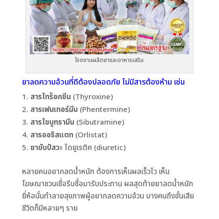
โรงงานผลิตยาและอาหารเสริม
ยาลดความอ้วน
ที่ดีต้องปลอดภัย ไม่มีสารต้องห้าม เช่น
สารไทร็อกซีน
(Thyroxine)
สารเฟนเทอร์มีน
(Phentermine)
สารไซบูทรามีน
(Sibutramine)
สารออริสแตท
(Orlistat)
ยาขับปัสวะ
ไดยูเรติค (diuretic)
หลายคนอยากลดน้ำหนัก ต้องการเห็นผลเร็วไว เห็น
โฆษณาชวนเชื่อรีบซื้อมารับประทาน ผลสุดท้ายยาลดน้ำหนัก
ยี่ห้อนั้นทำลายสุขภาพผู้อยากลดความอ้วน บางคนถึงขั้นเสีย
ชีวิตก็มีหลายๆ ราย